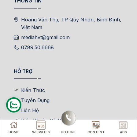
THÔNG TIN
Hoàng Văn Thụ, TP Quy Nhơn, Bình Định,
Việt Nam
mediahvt@gmail.com
0789.50.6668
HỖ TRỢ
Kiến Thức
Tuyển Dụng
Liên Hệ
Điều Khoản Sử Dụng
HOME
WEBSITES
HOTLINE
CONTENT
ADS