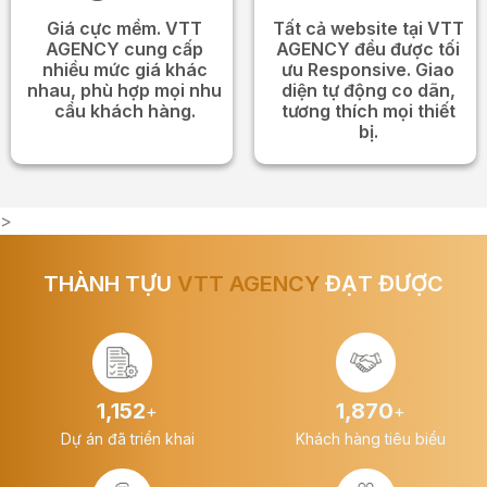
Giá cực mềm. VTT
Tất cả website tại VTT
AGENCY cung cấp
AGENCY đều được tối
nhiều mức giá khác
ưu Responsive. Giao
nhau, phù hợp mọi nhu
diện tự động co dãn,
cầu khách hàng.
tương thích mọi thiết
bị.
>
THÀNH TỰU
VTT AGENCY
ĐẠT ĐƯỢC
1,578
2,579
+
+
Dự án đã triển khai
Khách hàng tiêu biểu