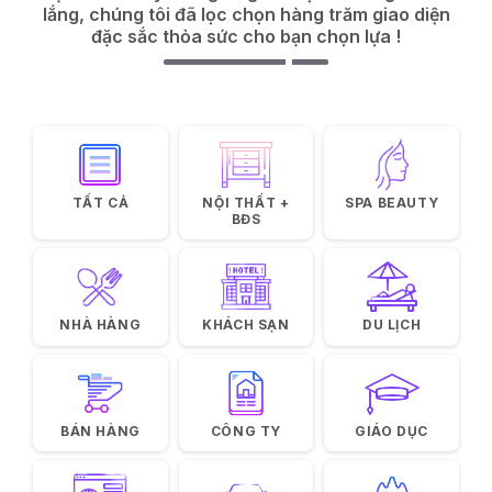
lắng, chúng tôi đã lọc chọn hàng trăm giao diện
đặc sắc thỏa sức cho bạn chọn lựa !
TẤT CẢ
NỘI THẤT +
SPA BEAUTY
BĐS
NHÀ HÀNG
KHÁCH SẠN
DU LỊCH
BÁN HÀNG
CÔNG TY
GIÁO DỤC