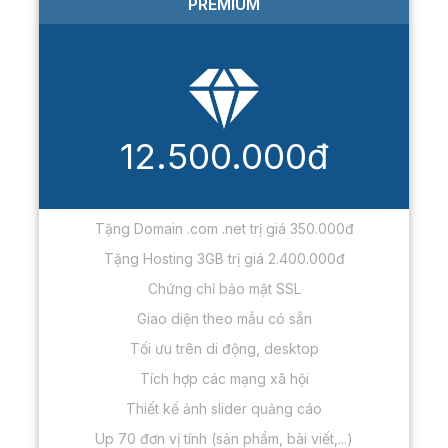
PREMIUM
12.500.000đ
Tặng Domain .com .net trị giá 350.000đ
Tặng Hosting 3GB trị giá 2.400.000đ
Chứng chỉ bảo mật SSL
Giao diện theo mẫu có sẵn
Tối ưu trên di động, desktop
Tích hợp các mạng xã hội
Thiết kế ảnh slider quảng cáo
Up 70 đơn vị tính (sản phẩm, bài viết,...)