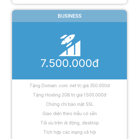
BUSINESS
7.500.000đ
Tặng Domain .com .net trị giá 350.000đ
Tặng Hosting 2GB trị giá 1.500.000đ
Chứng chỉ bảo mật SSL
Giao diện theo mẫu có sẵn
Tối ưu trên di động, desktop
Tích hợp các mạng xã hội