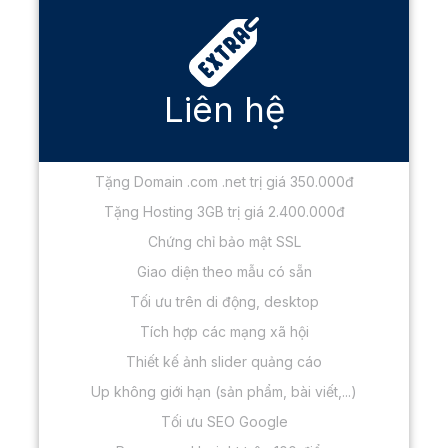
Liên hệ
Tặng Domain .com .net trị giá 350.000đ
Tặng Hosting 3GB trị giá 2.400.000đ
Chứng chỉ bảo mật SSL
Giao diện theo mẫu có sẵn
Tối ưu trên di động, desktop
Tích hợp các mạng xã hội
Thiết kế ảnh slider quảng cáo
Up không giới hạn (sản phẩm, bài viết,...)
Tối ưu SEO Google