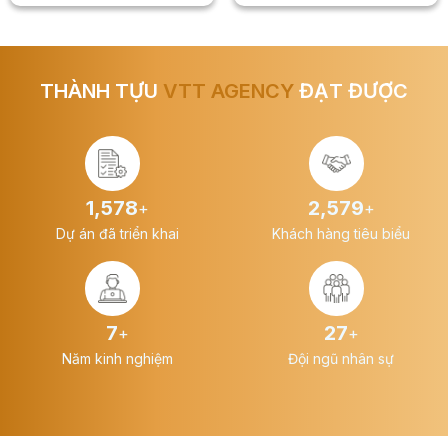
THÀNH TỰU
VTT AGENCY
ĐẠT ĐƯỢC
1,578
2,579
+
+
Dự án đã triển khai
Khách hàng tiêu biểu
7
27
+
+
Năm kinh nghiệm
Đội ngũ nhân sự