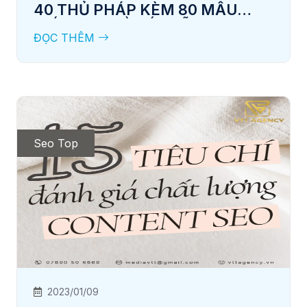
40 THỦ PHÁP KÈM 80 MẪU
VIẾT TIÊU ĐỀ HẤP DẪN
ĐỌC THÊM
Seo Top
2023/01/09